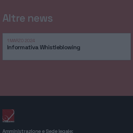
Altre news
HOME
1 MARZO 2024
AZIENDA
Informativa Whistleblowing
SERVIZI
CONTATTI
Amministrazione e Sede legale: