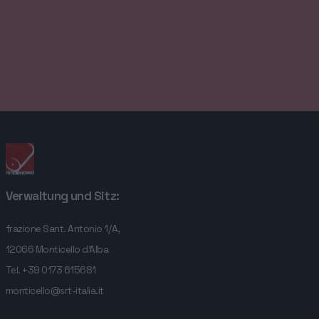
UNTERNEHMEN
DIENSTLEISTUNGEN
KONTAKTE
Verwaltung und Sitz:
frazione Sant. Antonio 1/A,
12066 Monticello d'Alba
Tel.
+39 0173 615681
monticello@srt-italia.it