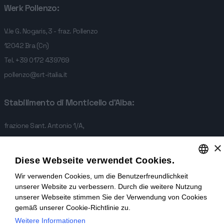
Werk Pollenzo:
V.le G. Nogaris, 3 - fraz. Pollenzo
12042 Bra (Cn)
Tel.
+39 0172 439769
pollenzo@srt-italia.it
Stabilimento di Monticello d'Alba:
frazione Sant. Antonio 1/A,
12066 Monticello d'Alba
×
Tel.
+39 0173 615681
Diese Webseite verwendet Cookies.
monticello@srt-italia.it
Wir verwenden Cookies, um die Benutzerfreundlichkeit
ENGLISH
unserer Website zu verbessern. Durch die weitere Nutzung
ITALIAN
unserer Webseite stimmen Sie der Verwendung von Cookies
gemäß unserer Cookie-Richtlinie zu.
GERMAN
SRT ITALIA - frazione Sant. Antonio 1/A, 12066 Monticello d'Alba -
Weitere Informationen