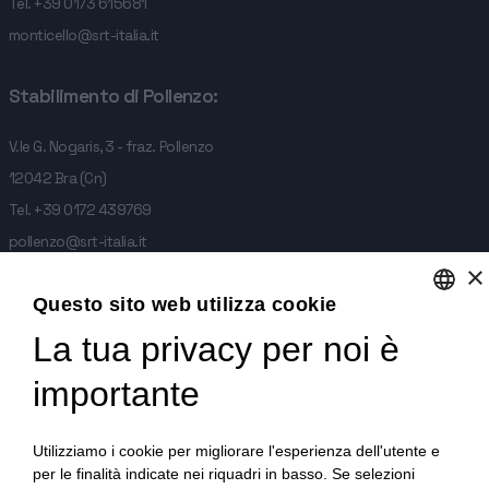
Tel.
+39 0173 615681
monticello@srt-italia.it
Stabilimento di Pollenzo:
V.le G. Nogaris, 3 - fraz. Pollenzo
12042 Bra (Cn)
Tel.
+39 0172 439769
pollenzo@srt-italia.it
×
Stabilimento di Monticello d'Alba:
Questo sito web utilizza cookie
La tua privacy per noi è
ENGLISH
frazione Sant. Antonio 1/A,
ITALIAN
importante
12066 Monticello d'Alba
GERMAN
Tel.
+39 0173 615681
monticello@srt-italia.it
Utilizziamo i cookie per migliorare l'esperienza dell'utente e
per le finalità indicate nei riquadri in basso. Se selezioni